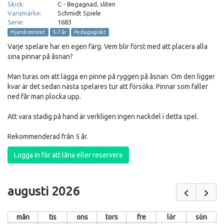
Skick:
C - Begagnad, sliten
Varumärke:
Schmidt Spiele
Serie:
1683
Hjärnkontoret
5-7 år
Pedagogiskt
Varje spelare har en egen färg. Vem blir först med att placera alla
sina pinnar på åsnan?
Man turas om att lägga en pinne på ryggen på åsnan. Om den ligger
kvar är det sedan nästa spelares tur att försöka. Pinnar som faller
ned får man plocka upp.
Att vara stadig på hand är verkligen ingen nackdel i detta spel.
Rekommenderad från 5 år.
Logga in för att låna eller reservera
augusti 2026
mån
tis
ons
tors
fre
lör
sön