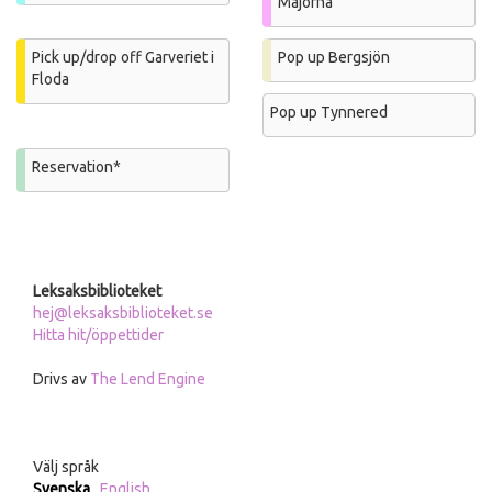
Majorna
Pick up/drop off Garveriet i
Pop up Bergsjön
Floda
Pop up Tynnered
Reservation*
Leksaksbiblioteket
hej@leksaksbiblioteket.se
Hitta hit/öppettider
Drivs av
The Lend Engine
Välj språk
Svenska
English