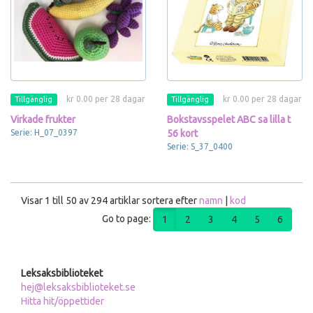
kr 0.00 per 28 dagar
kr 0.00 per 28 dagar
Tillgänglig
Tillgänglig
Virkade frukter
Bokstavsspelet ABC sa lilla t
Serie: H_07_0397
56 kort
Serie: S_37_0400
Visar 1 till 50 av 294 artiklar sortera efter
namn
|
kod
Go to page:
1
2
3
4
5
6
Leksaksbiblioteket
hej@leksaksbiblioteket.se
Hitta hit/öppettider