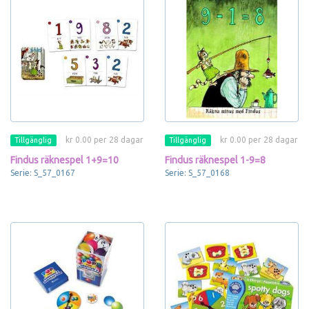
kr 0.00 per 28 dagar
kr 0.00 per 28 dagar
Tillgänglig
Tillgänglig
Findus räknespel 1+9=10
Findus räknespel 1-9=8
Serie: S_57_0167
Serie: S_57_0168