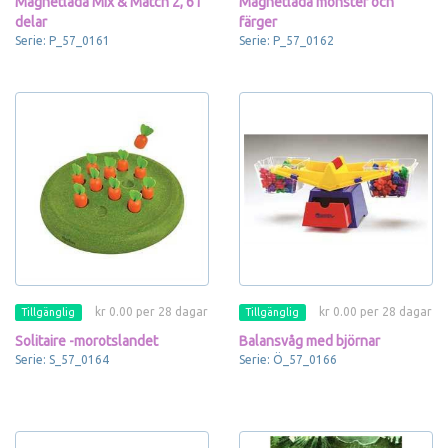
Magnetlåda Mix & Match 2, 61
Magnetlåda mönster och
delar
färger
Serie: P_57_0161
Serie: P_57_0162
kr 0.00 per 28 dagar
kr 0.00 per 28 dagar
Tillgänglig
Tillgänglig
Solitaire -morotslandet
Balansvåg med björnar
Serie: S_57_0164
Serie: Ö_57_0166