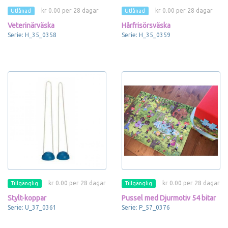
kr 0.00 per 28 dagar
kr 0.00 per 28 dagar
Utlånad
Utlånad
Veterinärväska
Hårfrisörsväska
Serie: H_35_0358
Serie: H_35_0359
kr 0.00 per 28 dagar
kr 0.00 per 28 dagar
Tillgänglig
Tillgänglig
Stylt-koppar
Pussel med Djurmotiv 54 bitar
Serie: U_37_0361
Serie: P_57_0376