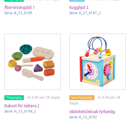
Återvinningsbil 1
Kugghjul 2
Serie: B_35_0189
Serie: K_37_0187_2
kr 0.00 per 28 dagar
kr 0.00 per 28
Tillgänglig
Inte tillgänglig
dagar
Bakset för leklera 2
Serie: H_35_0194_2
Aktivitetsleksak fyrkantig
Serie: K_13_0192