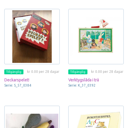
kr 0.00 per 28 dagar
kr 0.00 per 28 dagar
Tillgänglig
Tillgänglig
Deckarspelet!
Verktygslåda i trä
Serie: S_57_0384
Serie: K_37_0392