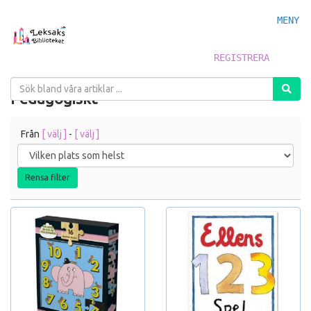
MENY
REGISTRERA
Pedagogiskt
Från
[ välj ]
-
[ välj ]
Rensa filter