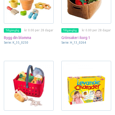
kr 0.00 per 28 dagar
kr 0.00 per 28 dagar
Tillgänglig
Tillgänglig
Bygg din blomma
Grönsaker i korg 1
Serie: K_35_0250
Serie: H_13_0264