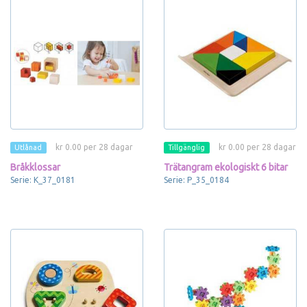
kr 0.00 per 28 dagar
kr 0.00 per 28 dagar
Utlånad
Tillgänglig
Bråkklossar
Trätangram ekologiskt 6 bitar
Serie: K_37_0181
Serie: P_35_0184