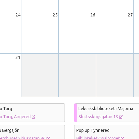
24
25
26
27
31
o Torg
Leksaksbiblioteket i Majorna
bo Torg, Angered
Slottsskogsgatan 13
p Bergsjön
Pop up Tynnered
tetshuset Siriusgatan 46
Biblioteket Opaltorget