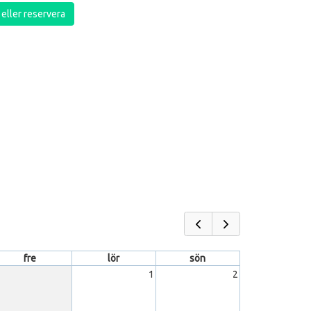
a eller reservera
fre
lör
sön
1
2