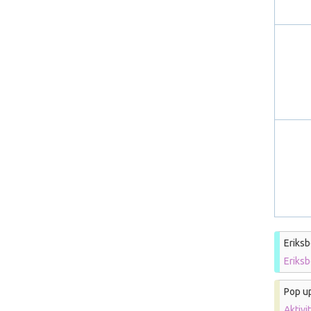
Eriksb
Eriks
Pop u
Aktivi