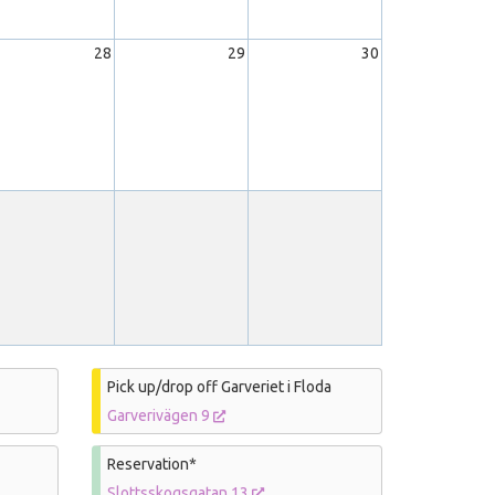
28
29
30
Pick up/drop off Garveriet i Floda
Garverivägen 9
Reservation*
Slottsskogsgatan 13