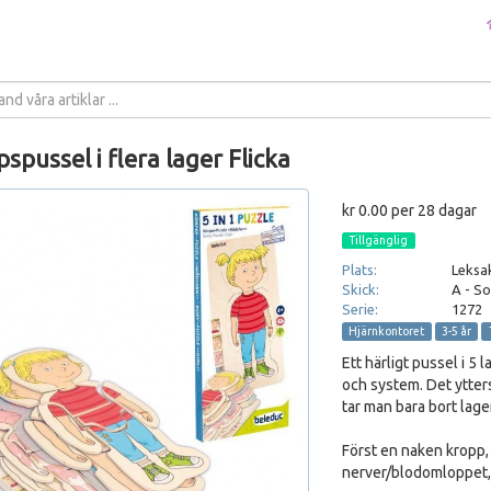
spussel i flera lager Flicka
kr 0.00 per 28 dagar
Tillgänglig
Plats:
Leksak
Skick:
A - S
Serie:
1272
Hjärnkontoret
3-5 år
Ett härligt pussel i 5
och system. Det ytter
tar man bara bort lager
Först en naken kropp,
nerver/blodomloppet,