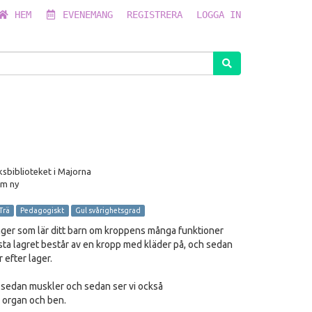
HEM
EVENEMANG
REGISTRERA
LOGGA IN
sbiblioteket i Majorna
om ny
Trä
Pedagogiskt
Gul svårighetsgrad
 lager som lär ditt barn om kroppens många funktioner
sta lagret består av en kropp med kläder på, och sedan
 efter lager.
 sedan muskler och sedan ser vi också
 organ och ben.