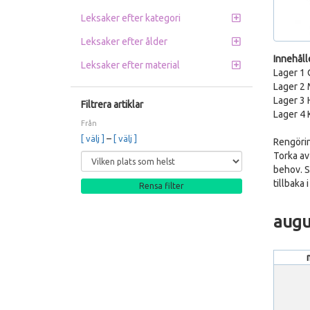
Leksaker efter kategori
Leksaker efter ålder
Innehåll
Leksaker efter material
Lager 1 
Lager 2 M
Lager 3 
Filtrera artiklar
Lager 4 K
Från
–
[ välj ]
[ välj ]
Rengörin
Torka av
behov. Se
tillbaka 
Rensa filter
augu