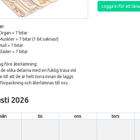
Logga in för att lån
er:
Organ = 7 bitar
uskler = 7 bitar (1 bit saknas!)
Hud = 7 bitar
läder = 7 bitar
g före återlämning:
 de olika delarna med en fuktig trasa vid
 till att de är helt torra innan de läggs
i förpackning och återlämnas till oss.
sti 2026
mån
tis
ons
tors