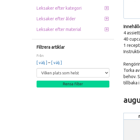
Leksaker efter kategori
Leksaker efter ålder
Innehåll
Leksaker efter material
4 assiet
40 cupc
1 recept
Filtrera artiklar
Instrukt
Från
–
[ välj ]
[ välj ]
Rengöri
Torka av
behov. Se
tillbaka 
Rensa filter
augu