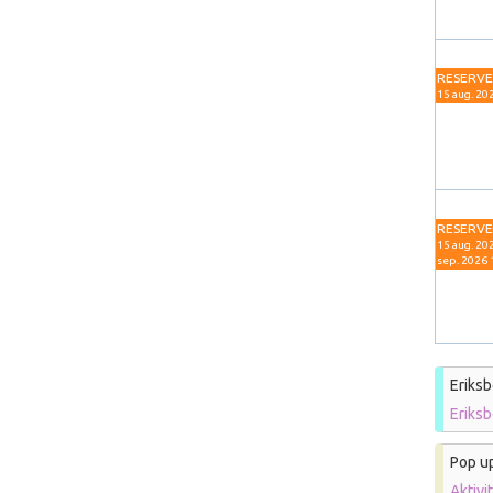
RESERV
15 aug. 202
RESERV
15 aug. 202
sep. 2026 
Eriksb
Eriks
Pop u
Aktivi