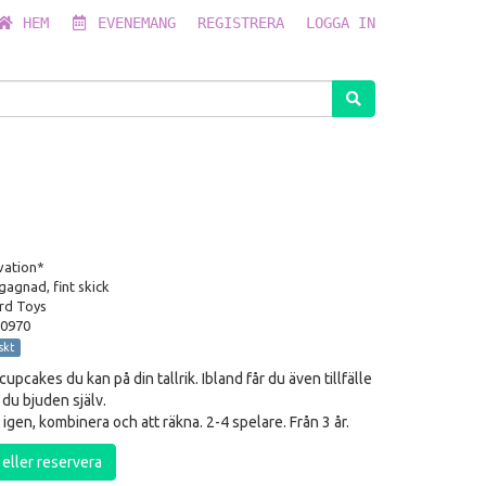
HEM
EVENEMANG
REGISTRERA
LOGGA IN
vation*
gagnad, fint skick
rd Toys
0970
skt
pcakes du kan på din tallrik. Ibland får du även tillfälle
r du bjuden själv.
 igen, kombinera och att räkna. 2-4 spelare. Från 3 år.
a eller reservera