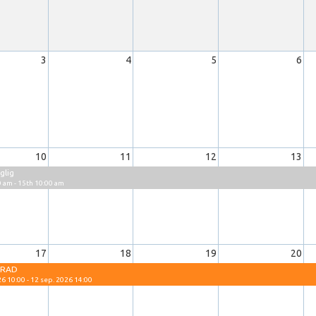
3
4
5
6
10
11
12
13
nglig
 am - 15th 10:00 am
17
18
19
20
ERAD
6 10:00 - 12 sep. 2026 14:00