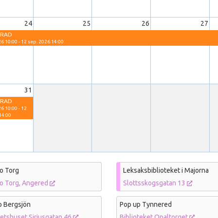
24
25
26
27
ERAD
6 10:00 - 12 sep. 2026 14:00
31
ERAD
6 10:00 - 12
14:00
o Torg
Leksaksbiblioteket i Majorna
bo Torg, Angered
Slottsskogsgatan 13
p Bergsjön
Pop up Tynnered
tetshuset Siriusgatan 46
Biblioteket Opaltorget