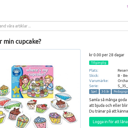
r min cupcake?
kr 0.00 per 28 dagar
Tillgänglig
Plats:
Reser
Skick:
B - Be
Varumärke:
Orcha
Serie:
S_35_
Spel
3-5 år
Pedagogi
Samla så många goda cu
att bjuda och eller bli
Du tränar på att känna
Logga in för att lån