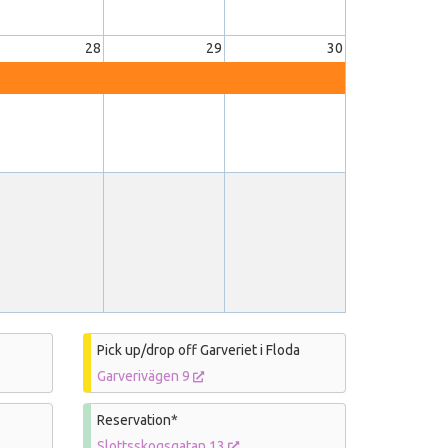
28
29
30
Pick up/drop off Garveriet i Floda
Garverivägen 9
Reservation*
Slottsskogsgatan 13