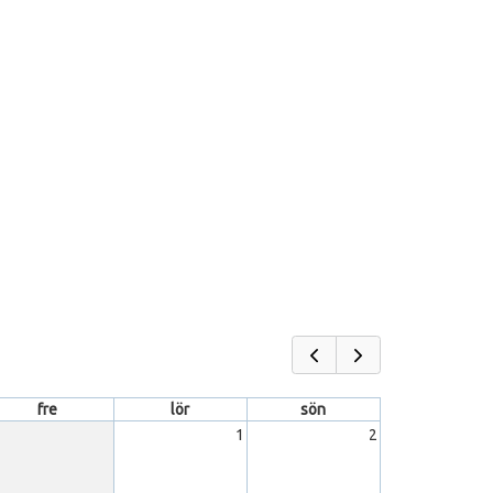
fre
lör
sön
1
2