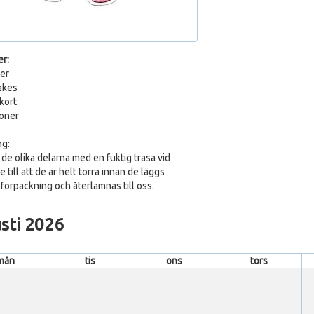
er:
ter
akes
kort
ioner
ng:
 de olika delarna med en fuktig trasa vid
 till att de är helt torra innan de läggs
i förpackning och återlämnas till oss.
sti 2026
mån
tis
ons
tors