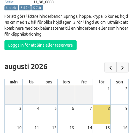
Serie:
U_36_0888
Utelek
3-5 år
5-7 år
För att göra lättare hinderbanor. Springa, hoppa, krypa. 6 koner, höjd
40 cm med 12 hål för olika höjdlägen. 3 rör, längd 80 cm. Utmärkt att
kombinera med tex balansstenar till en hinderbana eller som hinder
för käpphäst-ridning.
Logga in för att låna eller reservera
augusti 2026
mån
tis
ons
tors
fre
lör
sön
1
2
3
4
5
6
7
8
9
10
11
12
13
14
15
16