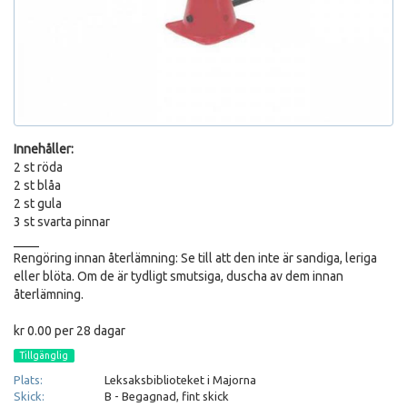
Innehåller:
2 st röda
2 st blåa
2 st gula
3 st svarta pinnar
____
Rengöring innan återlämning: Se till att den inte är sandiga, leriga
eller blöta. Om de är tydligt smutsiga, duscha av dem innan
återlämning.
kr 0.00 per 28 dagar
Tillgänglig
Plats:
Leksaksbiblioteket i Majorna
Skick:
B - Begagnad, fint skick