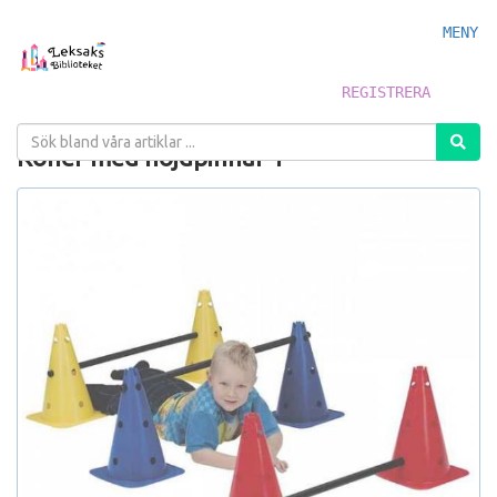
MENY
REGISTRERA
Koner med höjdpinnar 1