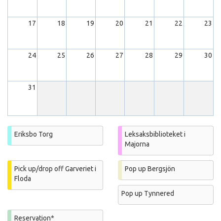
17
18
19
20
21
22
23
24
25
26
27
28
29
30
31
Eriksbo Torg
Leksaksbiblioteket i
Majorna
Pick up/drop off Garveriet i
Pop up Bergsjön
Floda
Pop up Tynnered
Reservation*