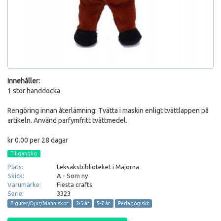
Innehåller:
1 stor handdocka
Rengöring innan återlämning: Tvätta i maskin enligt tvättlappen på
artikeln. Använd parfymfritt tvättmedel.
kr 0.00 per 28 dagar
Tillgänglig
Plats:
Leksaksbiblioteket i Majorna
Skick:
A - Som ny
Varumärke:
Fiesta crafts
Serie:
3323
Figurer/Djur/Människor
3-5 år
5-7 år
Pedagogiskt