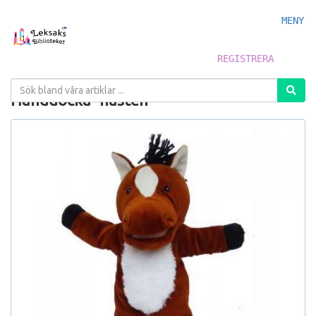
MENY
REGISTRERA
Handdocka- hästen