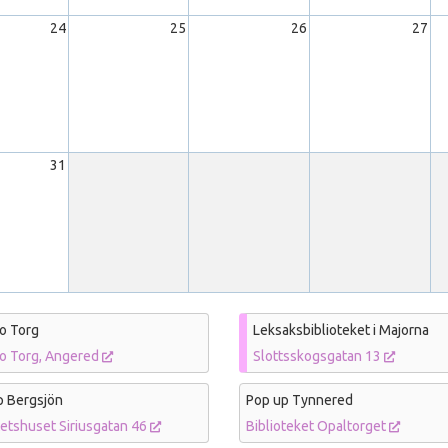
24
25
26
27
31
o Torg
Leksaksbiblioteket i Majorna
bo Torg, Angered
Slottsskogsgatan 13
p Bergsjön
Pop up Tynnered
tetshuset Siriusgatan 46
Biblioteket Opaltorget