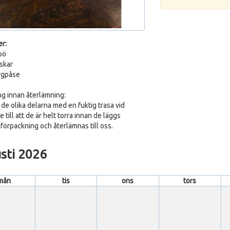
er:
pö
iskar
tygpåse
g innan återlämning:
 de olika delarna med en fuktig trasa vid
 till att de är helt torra innan de läggs
i förpackning och återlämnas till oss.
sti 2026
mån
tis
ons
tors