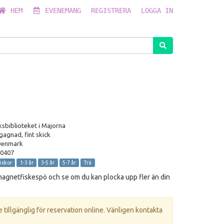
HEM
EVENEMANG
REGISTRERA
LOGGA IN
sbiblioteket i Majorna
gagnad, fint skick
Denmark
0407
iskor
1-3 år
3-5 år
5-7 år
Trä
magnetfiskespö och se om du kan plocka upp fler än din
e tillgänglig för reservation online. Vänligen kontakta