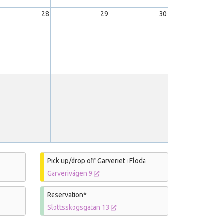
28
29
30
Pick up/drop off Garveriet i Floda
Garverivägen 9
Reservation*
Slottsskogsgatan 13