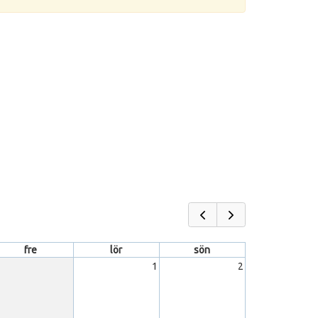
fre
lör
sön
1
2