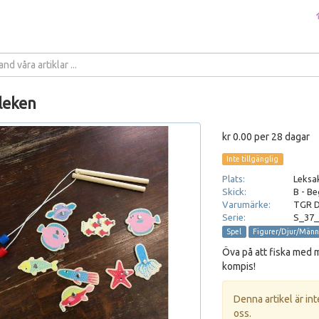
leken
kr 0.00 per 28 dagar
Inte tillgänglig
Plats:
Leksak
Skick:
B - Be
Varumärke:
TGR 
Serie:
S_37_
Spel
Figurer/Djur/Männ
Öva på att fiska med 
kompis!
Denna artikel är int
oss.