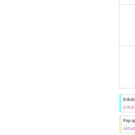
Eriksb
Eriks
Pop u
Aktivi