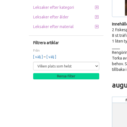
Leksaker efter kategori
Leksaker efter ålder
Innehåll
Leksaker efter material
2 fiskes
8 st träf
1 liten 
Filtrera artiklar
____
Från
Rengörin
–
[ välj ]
[ välj ]
Torka av
behov. Se
tillbaka 
Rensa filter
augu