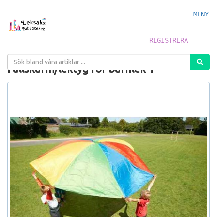
MENY
REGISTRERA
Fallskärm/lektyg för barnlek 1