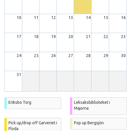
10
11
12
13
14
15
16
17
18
19
20
21
22
23
24
25
26
27
28
29
30
31
Eriksbo Torg
Leksaksbiblioteket i
Majorna
Pick up/drop off Garveriet i
Pop up Bergsjön
Floda