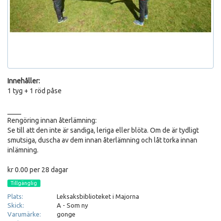
Innehåller:
1 tyg + 1 röd påse
____
Rengöring innan återlämning:
Se till att den inte är sandiga, leriga eller blöta. Om de är tydligt
smutsiga, duscha av dem innan återlämning och låt torka innan
inlämning.
kr 0.00 per 28 dagar
Tillgänglig
Plats:
Leksaksbiblioteket i Majorna
Skick:
A - Som ny
Varumärke:
gonge