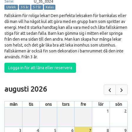
Serie:
U_35_0324
Utelek
3-5 år
5-7 år
Kalas
Fallskärm för roliga lekar! Den perfekta leksaken för barnkalas eller
då man vill ha något kul att göra med en grupp barn som spritter av
energi. Med 8 starka handtag kan alla vara med och låta fallskärmen
stiga för att sedan falla. Barn kan gömma sig i mitten eller springa
från den ena sidan till den andra. Man kan skapa hur många lekar
som helst, och det går lika bra att leka inomhus som utomhus.
Fallskärmen är också fin som dekoration i barnrummet då den inte
används. Från 3 år.
Logga in för att låna eller reservera
augusti 2026
mån
tis
ons
tors
fre
lör
sön
1
2
3
4
5
6
7
8
9