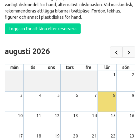
vanligt diskmedel för hand, alternativt i diskmaskin. Vid maskindisk,
rekommenderas att lägga bitarna i tvättpåse. Fordon, lekhus,
figurer och annat i plast diskas för hand.
Logga in för att låna eller reservera
augusti 2026
mån
tis
ons
tors
fre
lör
sön
1
2
3
4
5
6
7
8
9
10
11
12
13
14
15
16
17
18
19
20
21
22
23