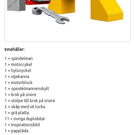
Innehåller:
1 × spindelman
1 × motorcykel
1 × hylsnyckel
1 × oljekanna
1 × motorblock
1 × spindelmannenskylt
1 × krok på snöre
1 × stolpe till krok på snöre
2 × skåp med vit lucka
1 × grå platta
11 × övriga duplobitar
1 × Inspirationsbild
1 × papplåda