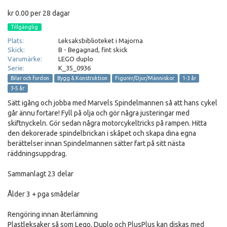
kr 0.00 per 28 dagar
Tillgänglig
Plats:
Leksaksbiblioteket i Majorna
Skick:
B - Begagnad, fint skick
Varumärke:
LEGO duplo
Serie:
K_35_0936
Bilar och fordon
Bygg & Konstruktion
Figurer/Djur/Människor
1-3 år
3-5 år
Sätt igång och jobba med Marvels Spindelmannen så att hans cykel
går ännu fortare! Fyll på olja och gör några justeringar med
skiftnyckeln. Gör sedan några motorcykeltricks på rampen. Hitta
den dekorerade spindelbrickan i skåpet och skapa dina egna
berättelser innan Spindelmannen sätter fart på sitt nästa
räddningsuppdrag.
Sammanlagt 23 delar
Ålder 3 + pga smådelar
Rengöring innan återlämning
Plastleksaker så som Lego, Duplo och PlusPlus kan diskas med