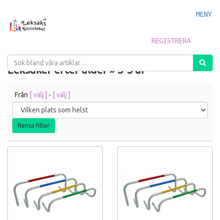
MENY
REGISTRERA
Leksaker efter ålder » 3-5 år
Från
[ välj ]
-
[ välj ]
Rensa filter