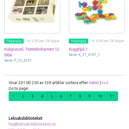
kr 0.00 per 28 dagar
kr 0.00 per 28 dagar
Tillgänglig
Tillgänglig
Kubpussel, Tomtebobarnen 12
Kugghjul 1
bitar
Serie: K_37_0187_1
Serie: P_35_0321
Visar 201 till 250 av 539 artiklar sortera efter
namn
|
kod
Go to page:
1
2
3
4
5
6
7
8
9
10
11
Leksaksbiblioteket
hej@leksaksbiblioteket.se