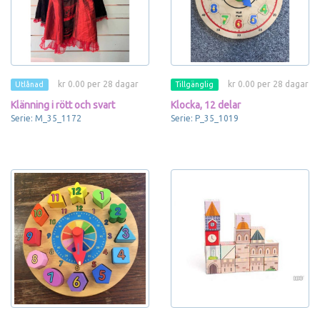
kr 0.00 per 28 dagar
kr 0.00 per 28 dagar
Utlånad
Tillgänglig
Klänning i rött och svart
Klocka, 12 delar
Serie: M_35_1172
Serie: P_35_1019