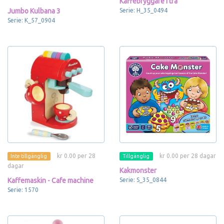
Kaffebryggare i trä
Jumbo Kulbana 3
Serie: H_35_0494
Serie: K_57_0904
kr 0.00 per 28
kr 0.00 per 28 dagar
Inte tillgänglig
Tillgänglig
dagar
Kakmonster
Kaffemaskin - Cafe machine
Serie: S_35_0844
Serie: 1570