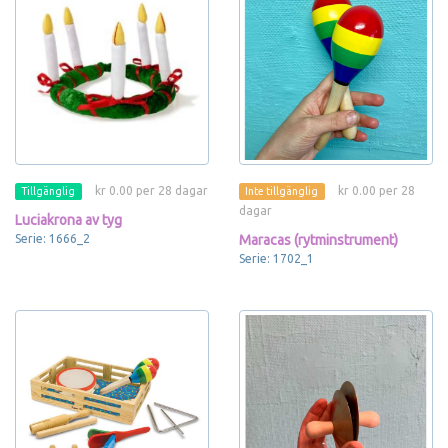
kr 0.00 per 28 dagar
kr 0.00 per 28
Tillgänglig
Inte tillgänglig
dagar
Luciakrona av tyg
Serie: 1666_2
Maracas (rytminstrument)
Serie: 1702_1