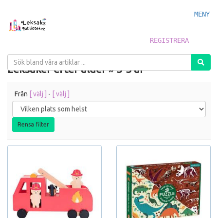
MENY
REGISTRERA
Leksaker efter ålder » 3-5 år
Från
[ välj ]
-
[ välj ]
Rensa filter