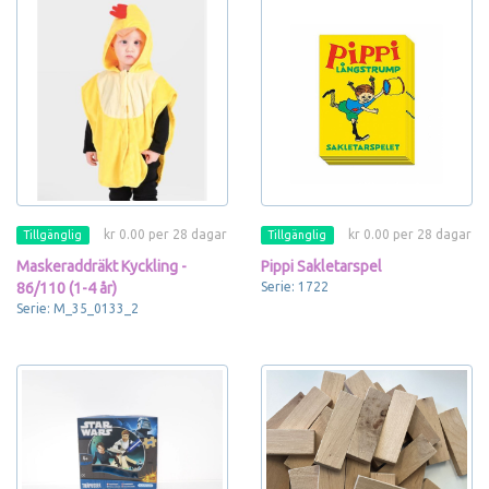
kr 0.00 per 28 dagar
kr 0.00 per 28 dagar
Tillgänglig
Tillgänglig
Maskeraddräkt Kyckling -
Pippi Sakletarspel
86/110 (1-4 år)
Serie: 1722
Serie: M_35_0133_2