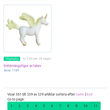
kr 0.00 per 28 dagar
Tillgänglig
Enhörningsfigur av latex
Serie: 1189
Visar 501 till 539 av 539 artiklar sortera efter
namn
|
kod
Go to page:
1
2
3
4
5
6
7
8
9
10
11